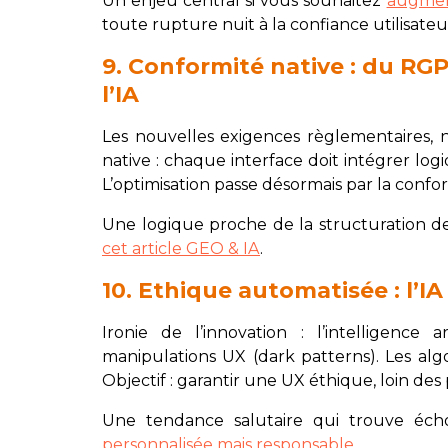
Un enjeu central si vous souhaitez
augmen
toute rupture nuit à la confiance utilisateu
9. Conformité native : du RG
l’IA
Les nouvelles exigences règlementaires
native : chaque interface doit intégrer logi
L’optimisation passe désormais par la confo
Une logique proche de la structuration d
cet article GEO & IA
.
10. Ethique automatisée : l’I
Ironie de l’innovation : l’intelligence
manipulations UX (dark patterns). Les algor
Objectif : garantir une UX éthique, loin des 
Une tendance salutaire qui trouve éch
personnalisée mais responsable
.