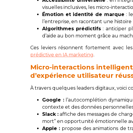
Accessibilité universelle
: en intégr
visuelles inclusives, les micro-interact
Émotion et identité de marque
: l
l’entreprise, en racontant une histoire
Algorithmes prédictifs
: anticiper p
d’aide au bon moment grâce au machi
Ces leviers résonnent fortement avec les
prédictive en IA marketing
.
Micro-interactions intelligen
d’expérience utilisateur réus
À travers quelques leaders digitaux, voici c
Google :
l’autocomplétion dynamique 
contexte et des données personnelles
Slack :
affiche des messages de charge
mort” en opportunité émotionnelle avec
Apple :
propose des animations de tran