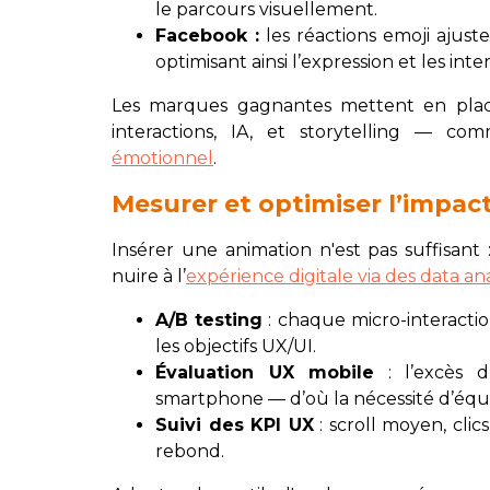
le parcours visuellement.
Facebook :
les réactions emoji ajust
optimisant ainsi l’expression et les inter
Les marques gagnantes mettent en place 
interactions, IA, et storytelling — 
émotionnel
.
Mesurer et optimiser l’impac
Insérer une animation n'est pas suffisant :
nuire à l’
expérience digitale via des data ana
A/B testing
: chaque micro-interactio
les objectifs UX/UI.
Évaluation UX mobile
: l’excès d
smartphone — d’où la nécessité d’équil
Suivi des KPI UX
: scroll moyen, cli
rebond.