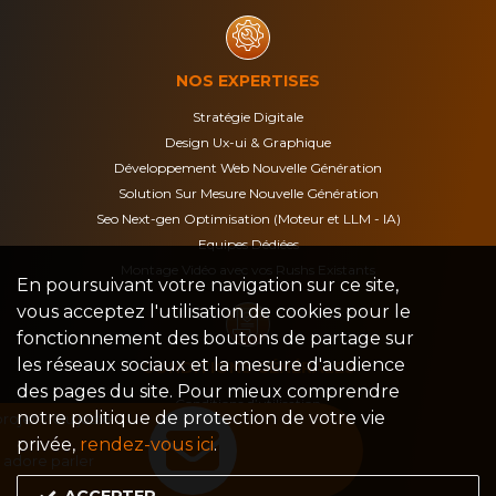
NOS EXPERTISES
Stratégie Digitale
Design Ux-ui & Graphique
Développement Web Nouvelle Génération
Solution Sur Mesure Nouvelle Génération
Seo Next-gen Optimisation (Moteur et LLM - IA)
Equipes Dédiées
Montage Vidéo avec vos Rushs Existants
En poursuivant votre navigation sur ce site,
vous acceptez l'utilisation de cookies pour le
fonctionnement des boutons de partage sur
les réseaux sociaux et la mesure d'audience
CONDITIONS GÉNÉRALES
des pages du site. Pour mieux comprendre
Conditions d’utilisation
notre politique de protection de votre vie
Politique de confidentialité
privée,
rendez-vous ici
.
Mentions légales