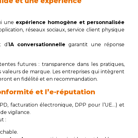
luide et une expérience
ui une
expérience homogène et personnalisée
pplication, réseaux sociaux, service client physique
 d’
IA conversationnelle
garantit une réponse
ttentes futures : transparence dans les pratiques,
aleurs de marque. Les entreprises qui intègrent
eront en fidélité et en recommandation.
onformité et l’e-réputation
PD, facturation électronique, DPP pour l’UE…) et
e vigilance.
t :
chable.