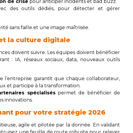
ion de crise
pour anticiper incidents et bad buzz.
c des outils dédiés, pour détecter et gérer
ité sans faille et une image maîtrisée.
et la culture digitale
nces doivent suivre. Les équipes doivent bénéficier
ant : IA, réseaux sociaux, data, nouveaux outils
e l’entreprise garantit que chaque collaborateur,
x et participe à la transformation.
rtenaires spécialisés
permet de bénéficier de
es innovations.
nant pour votre stratégie 2026
itieuse, agile et pilotée par la donnée. En validant
struisez une feuille de route robuste pour relever