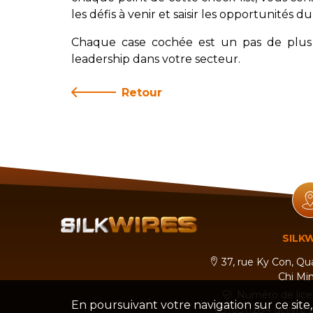
les défis à venir et saisir les opportunités 
Chaque case cochée est un pas de plus v
leadership dans votre secteur.
Retour
SILK
37, rue Ky Con, Qu
Chi Min
Numéro de lic
En poursuivant votre navigation sur ce site
0310311284 délivré