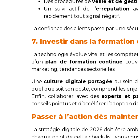
Des procédures de
veille et de gest
Un suivi actif de l’
e-réputation
ave
rapidement tout signal négatif.
La confiance des clients passe par une sécur
7. Investir dans la formation 
La technologie évolue vite, et les compéte
d’un
plan de formation continue
couvr
marketing, tendances sectorielles.
Une
culture digitale partagée
au sein d
quel que soit son poste, comprend les enjeu
Enfin, collaborer avec des
experts et pa
conseils pointus et d’accélérer l’adoption d
Passer à l’action dès mainte
La stratégie digitale de 2026 doit être amb
chaque point de cette check-list, vous con