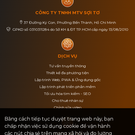
CÔNG TY TNHH MTV SỢI TƠ
37 Đường Ký Con, Phường Bến Thành, Hồ Chí Minh
GPKD số 0310311284 do Sở KH & ĐT TP.HCM cấp ngày 13/08/2010
DỊCH VỤ
Tư vấn truyền thông
Thiết kế đa phương tiện
Lập trình Web, PWA & Ứng dụng gốc
Lập trình phát triển phần mềm
Tối ưu hóa tìm kiếm - SEO
Cho thuê nhân sự
Chỉnh sửa video
Bằng cách tiếp tục duyệt trang web này, bạn
chấp nhận việc sử dụng cookie để vận hành
các nút chia sẻ trên mạng xã hội và đo lường
ĐIỀU KHOẢN