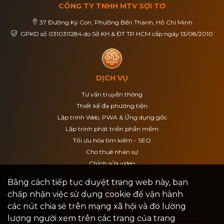
CÔNG TY TNHH MTV SỢI TƠ
37 Đường Ký Con, Phường Bến Thành, Hồ Chí Minh
GPKD số 0310311284 do Sở KH & ĐT TP.HCM cấp ngày 13/08/2010
DỊCH VỤ
Tư vấn truyền thông
Thiết kế đa phương tiện
Lập trình Web, PWA & Ứng dụng gốc
Lập trình phát triển phần mềm
Tối ưu hóa tìm kiếm - SEO
Cho thuê nhân sự
Chỉnh sửa video
Bằng cách tiếp tục duyệt trang web này, bạn
chấp nhận việc sử dụng cookie để vận hành
các nút chia sẻ trên mạng xã hội và đo lường
ĐIỀU KHOẢN
lượng người xem trên các trang của trang
Điều khoản sử dụng