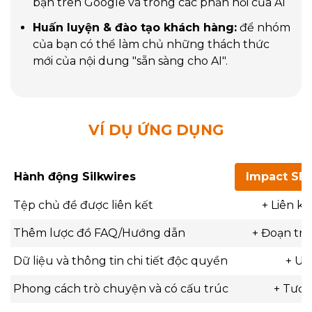
bạn trên Google và trong các phản hồi của AI
Huấn luyện & đào tạo khách hàng:
để nhóm
của bạn có thể làm chủ những thách thức
mới của nội dung "sẵn sàng cho AI".
VÍ DỤ ỨNG DỤNG
Hành động Silkwires
Impact SE
Tệp chủ đề được liên kết
+ Liên kế
Thêm lược đồ FAQ/Hướng dẫn
+ Đoạn trí
Dữ liệu và thông tin chi tiết độc quyền
+ Uy
Phong cách trò chuyện và có cấu trúc
+ Tươn